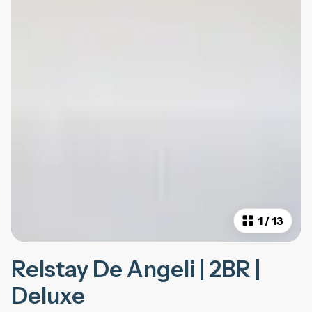
1
/
13
Relstay De Angeli | 2BR |
Deluxe