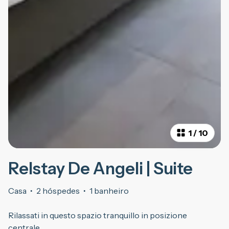
1
/
10
Relstay De Angeli | Suite
Casa
·
2 hóspedes
·
1 banheiro
Rilassati in questo spazio tranquillo in posizione
centrale.