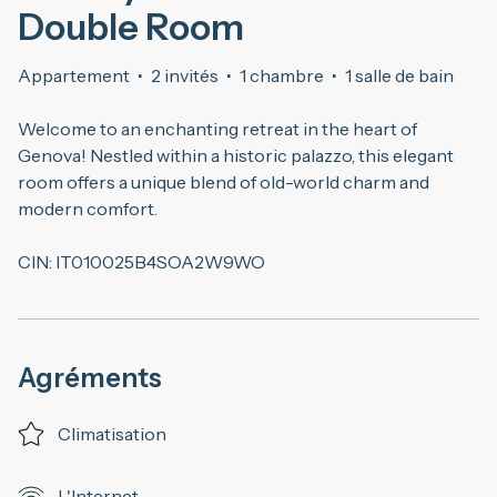
Double Room
Appartement
·
2 invités
·
1 chambre
·
1 salle de bain
Welcome to an enchanting retreat in the heart of
Genova! Nestled within a historic palazzo, this elegant
room offers a unique blend of old-world charm and
modern comfort.
CIN: IT010025B4SOA2W9WO
Agréments
Climatisation
L'Internet