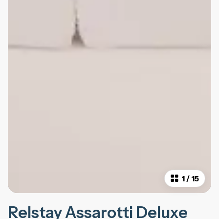
1
/
15
Relstay Assarotti Deluxe