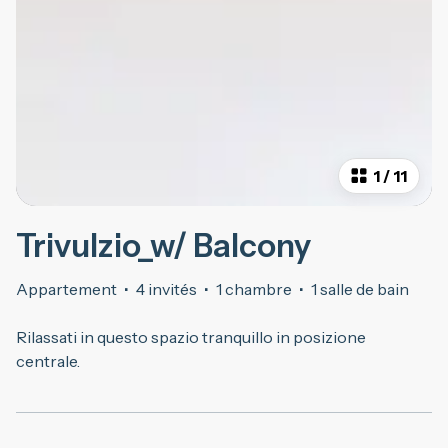
1
/
11
Trivulzio_w/ Balcony
Appartement
·
4 invités
·
1 chambre
·
1 salle de bain
Rilassati in questo spazio tranquillo in posizione
centrale.