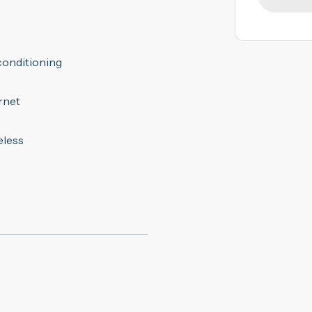
conditioning
rnet
eless