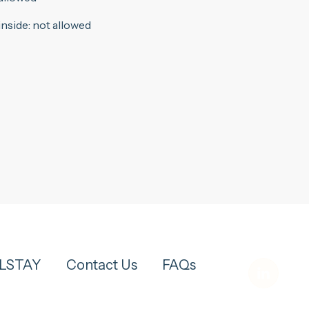
inside
:
not allowed
ELSTAY
Contact Us
FAQs