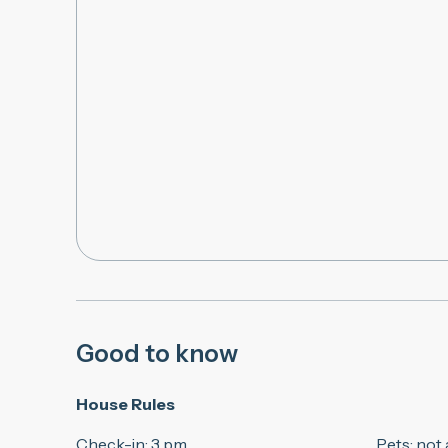
Good to know
House Rules
Check-in
:
3 pm
Pets
:
not 